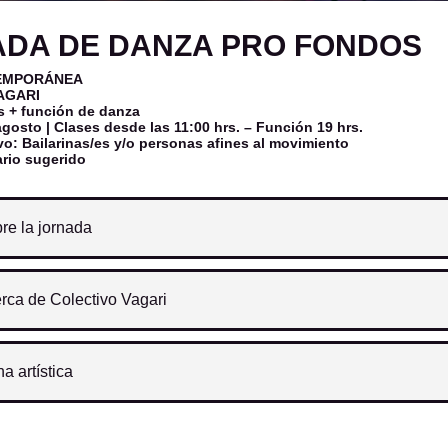
DA DE DANZA PRO FONDOS
EMPORÁNEA
AGARI
s + función de danza
gosto | Clases desde las 11:00 hrs. – Función 19 hrs.
vo: Bailarinas/es y/o personas afines al movimiento
ario sugerido
re la jornada
rca de Colectivo Vagari
ha artística