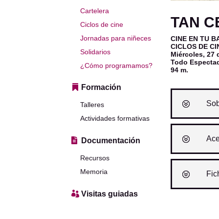
Cartelera
TAN C
Ciclos de cine
Jornadas para niñeces
CINE EN TU B
CICLOS DE C
Solidarios
Miércoles, 27 
Todo Espectad
¿Cómo programamos?
94 m.
Formación
Sob
Talleres
Actividades formativas
Ace
Documentación
Recursos
Memoria
Fic
Visitas guiadas