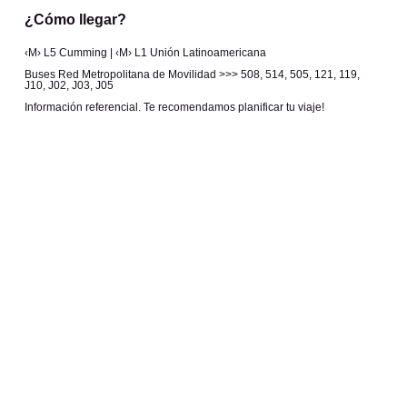
¿Cómo llegar?
‹M› L5 Cumming | ‹M› L1 Unión Latinoamericana
Buses Red Metropolitana de Movilidad >>> 508, 514, 505, 121, 119,
J10, J02, J03, J05
Información referencial. Te recomendamos planificar tu viaje!