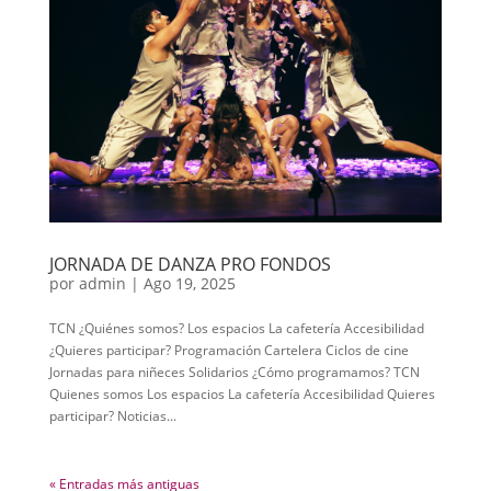
JORNADA DE DANZA PRO FONDOS
por
admin
|
Ago 19, 2025
TCN ¿Quiénes somos? Los espacios La cafetería Accesibilidad
¿Quieres participar? Programación Cartelera Ciclos de cine
Jornadas para niñeces Solidarios ¿Cómo programamos? TCN
Quienes somos Los espacios La cafetería Accesibilidad Quieres
participar? Noticias...
« Entradas más antiguas