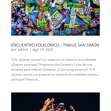
ENCUENTRO FOLKLÓRICO – TINKUS SAN SIMÓN
por
admin
|
Ago 19, 2025
TCN ¿Quiénes somos? Los espacios La cafetería Accesibilidad
¿Quieres participar? Programación Cartelera Ciclos de cine
Jornadas para niñeces Solidarios ¿Cómo programamos? TCN
Quienes somos Los espacios La cafetería Accesibilidad Quieres
participar? Noticias...